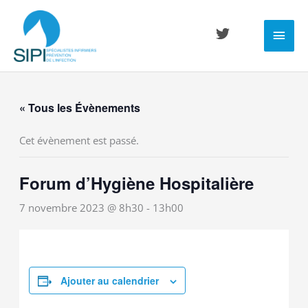
Aller
Men
au
contenu
princ
« Tous les Évènements
Cet évènement est passé.
Forum d’Hygiène Hospitalière
7 novembre 2023 @ 8h30
-
13h00
Ajouter au calendrier