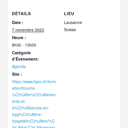
DÉTAILS
LIEU
Date :
Lausanne
Suisse
7 novembre 2023
Heure :
8h30 - 13h00
Catégorie
d’Évènement:
Agenda
Site :
https://www.hpci.ch/form
ation/forums-
%C3%A9v%C3%A9nem
ents-et-
s%C3%A9ances-en-
hygi%C3%A8ne-
hospitali%C3%A8re/%C
3%A9v%C3%A9nement