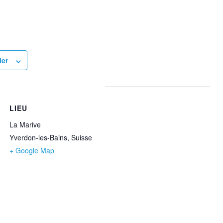
ier
LIEU
La Marive
Yverdon-les-Bains
,
Suisse
+ Google Map