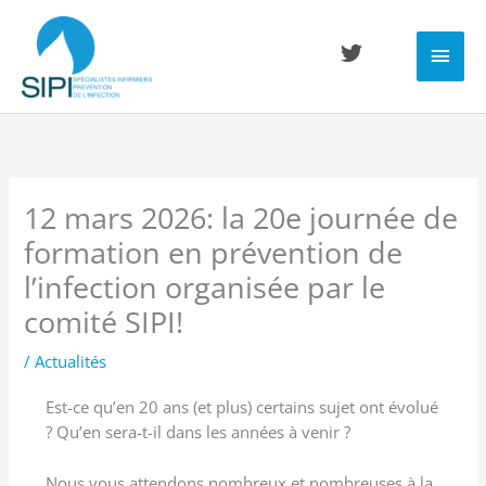
Aller
Men
au
contenu
princ
12 mars 2026: la 20e journée de
formation en prévention de
l’infection organisée par le
comité SIPI!
/
Actualités
Est-ce qu’en 20 ans (et plus) certains sujet ont évolué
? Qu’en sera-t-il dans les années à venir ?
Nous vous attendons nombreux et nombreuses à la